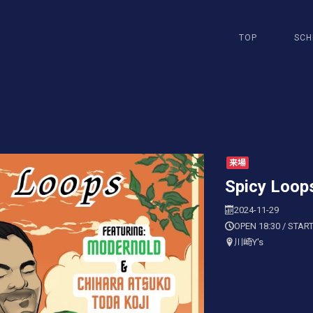
TOP
SCH
来場
Spicy Loop
2024-11-29
OPEN 18:30 / START
川崎Y's