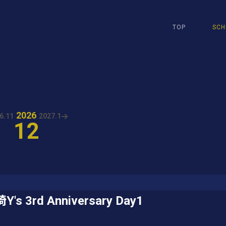
TOP
SCH
2026
6.
11
2027.
1
12
Y's 3rd Anniversary Day1