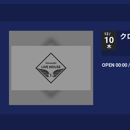
12 /
ク
10
木
OPEN 00:00 