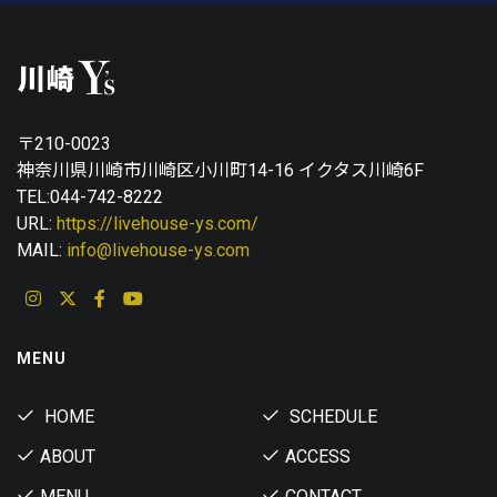
〒210-0023
神奈川県川崎市川崎区小川町14-16 イクタス川崎6F
TEL:044-742-8222
URL:
https://livehouse-ys.com/
MAIL:
info@livehouse-ys.com
MENU
HOME
SCHEDULE
ABOUT
ACCESS
MENU
CONTACT