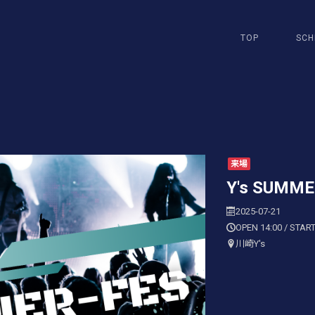
TOP
SCH
来場
Y's SUMME
2025-07-21
OPEN 14:00 / START
川崎Y's