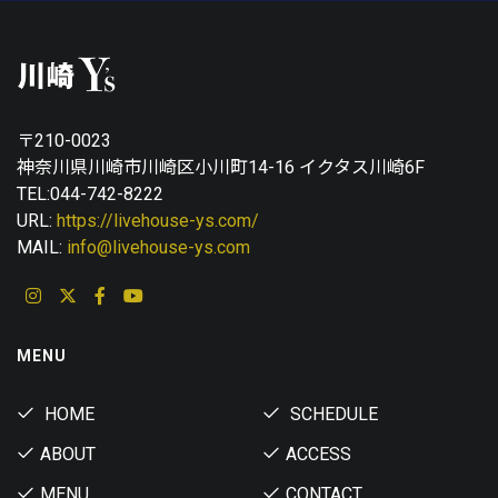
〒210-0023
神奈川県川崎市川崎区小川町14-16 イクタス川崎6F
TEL:044-742-8222
URL:
https://livehouse-ys.com/
MAIL:
info@livehouse-ys.com
MENU
HOME
SCHEDULE
ABOUT
ACCESS
MENU
CONTACT