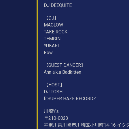
DJ DEEQUITE
【DJ】
MACLOW
TAKE ROCK
TEMGIN
YUKARI
Row
【GUEST DANCER】
Ann a.k.a Badkitten
【HOST】
DJ TOSH
fr.SUPER HAZE RECORDZ
川崎Y’s
〒210-0023
神奈川県川崎市川崎区小川町14-16 イク