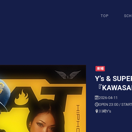
TOP
SCH
来場
Y’s & SUP
『KAWASA
2026-04-11
OPEN 23:00 / START
川崎Y's