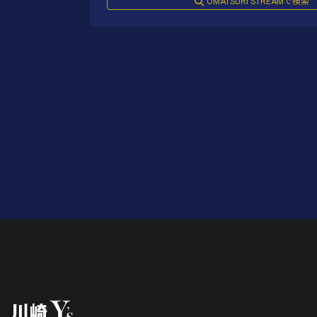
OMATSURI STREAMで検索