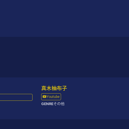
真木柚布子
Youtube
GENRE
その他