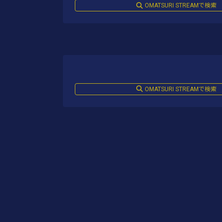
OMATSURI STREAMで検索
OMATSURI STREAMで検索