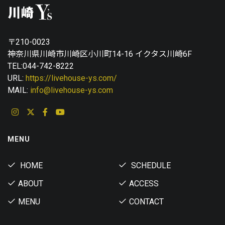
〒210-0023
神奈川県川崎市川崎区小川町14-16 イクタス川崎6F
TEL:044-742-8222
URL:
https://livehouse-ys.com/
MAIL:
info@livehouse-ys.com
MENU
HOME
SCHEDULE
ABOUT
ACCESS
MENU
CONTACT