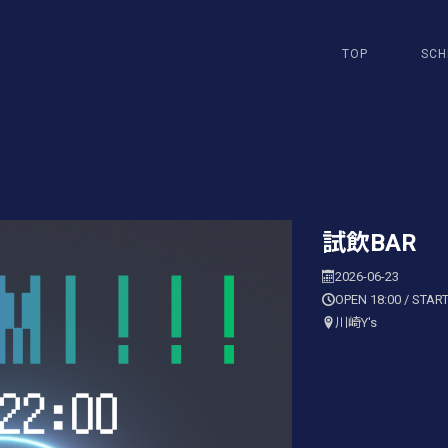
TOP
SCH
試飲BAR
2026-06-23
OPEN 18:00 / START
川崎Y's