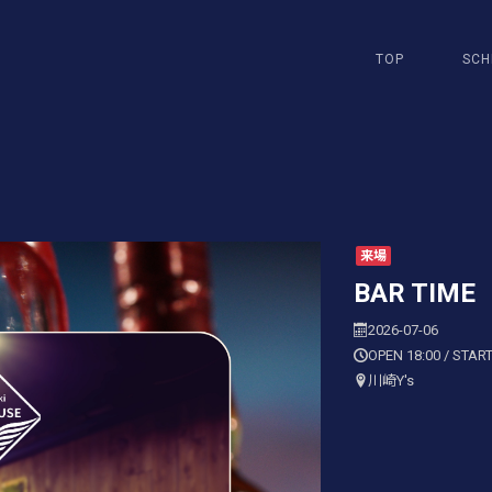
TOP
SCH
来場
BAR TIME
2026-07-06
OPEN 18:00 / START
川崎Y's