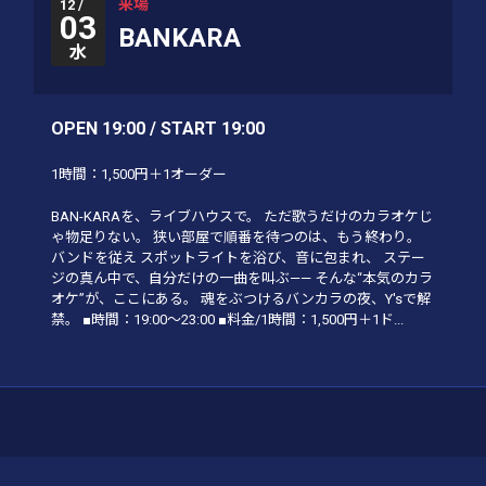
来場
12 /
03
BANKARA
水
OPEN 19:00 / START 19:00
1時間：1,500円＋1オーダー
BAN-KARAを、ライブハウスで。 ただ歌うだけのカラオケじ
ゃ物足りない。 狭い部屋で順番を待つのは、もう終わり。
バンドを従え スポットライトを浴び、音に包まれ、 ステー
ジの真ん中で、自分だけの一曲を叫ぶ—— そんな“本気のカラ
オケ”が、ここにある。 魂をぶつけるバンカラの夜、Y'sで解
禁。 ■時間：19:00〜23:00 ■料金/1時間：1,500円＋1ド...