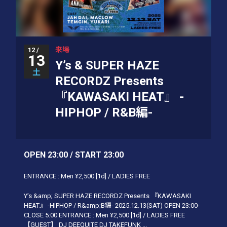
来場
12 /
13
Y’s & SUPER HAZE
土
RECORDZ Presents
『KAWASAKI HEAT』 -
HIPHOP / R&B編-
OPEN 23:00 / START 23:00
ENTRANCE : Men ¥2,500 [1d] / LADIES FREE
Y’s &amp; SUPER HAZE RECORDZ Presents 『KAWASAKI
HEAT』 -HIPHOP / R&amp;B編- 2025.12.13(SAT) OPEN 23:00-
CLOSE 5:00 ENTRANCE : Men ¥2,500 [1d] / LADIES FREE
【GUEST】 DJ DEEQUITE DJ TAKEFUNK ...