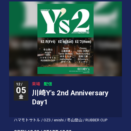
来場
配信
12 /
05
川崎Y's 2nd Anniversary
金
Day1
ハマモトサトル
/
OZ3
/
enishi
/
冬山登山
/
RUBBER CUP