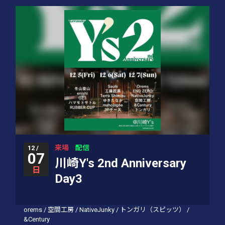
来場
配信
12 /
07
川崎Y's 2nd Anniversary
日
Day3
orems
/
空間工房
/
NativeJunky
/
トンガリ（スピッツ）
/
&Century