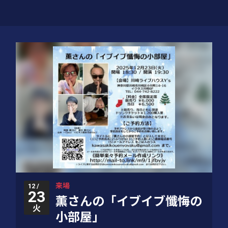
来場
12 /
23
薫さんの「イブイブ懺悔の
火
小部屋」