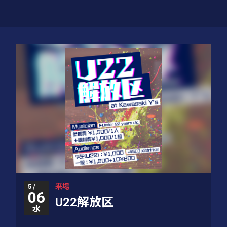
来場
5 /
06
U22解放区
水