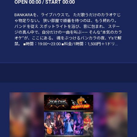
OPEN 00:00 / START 00:00
BANKARAを、ライブハウスで。 ただ歌うだけのカラオケじ
ゃ物足りない。 狭い部屋で順番を待つのは、もう終わり。
バンドを従え スポットライトを浴び、音に包まれ、 ステー
ジの真ん中で、自分だけの一曲を叫ぶ—— そんな“本気のカラ
オケ”が、ここにある。 魂をぶつけるバンカラの夜、Y'sで解
禁。 ■時間：19:00〜23:00 ■料金/1時間：1,500円＋1ドリ...