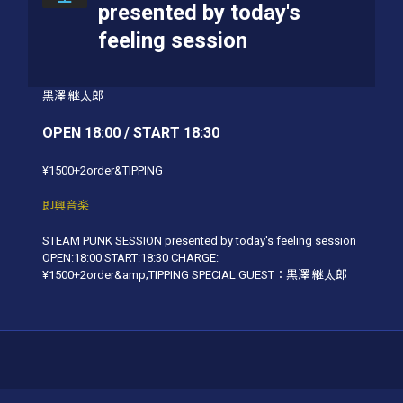
presented by today's
feeling session
黒澤 継太郎
OPEN 18:00 / START 18:30
¥1500+2order&TIPPING
即興音楽
STEAM PUNK SESSION presented by today's feeling session
OPEN:18:00 START:18:30 CHARGE:
¥1500+2order&amp;TIPPING SPECIAL GUEST：黒澤 継太郎