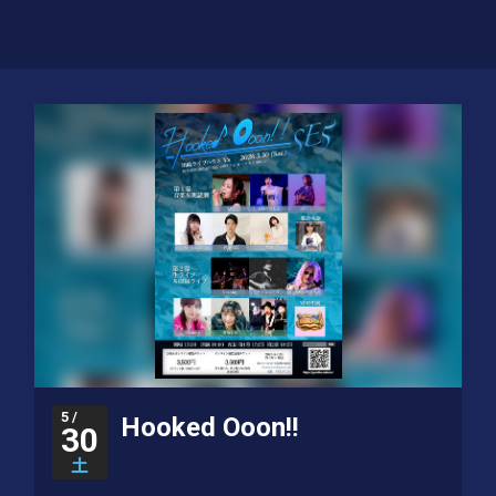
5 /
Hooked Ooon!!
30
土