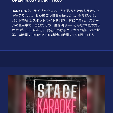
OPEN 19:00 / START 19:00
BANKARAを、ライブハウスで。 ただ歌うだけのカラオケじ
ゃ物足りない。 狭い部屋で順番を待つのは、もう終わり。
バンドを従え スポットライトを浴び、音に包まれ、 ステー
ジの真ん中で、自分だけの一曲を叫ぶ—— そんな“本気のカラ
オケ”が、ここにある。 魂をぶつけるバンカラの夜、Y'sで解
禁。 ■時間：19:00〜23:00 ■料金/1時間：1,500円＋1ドリ...