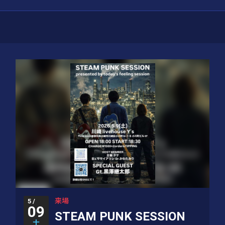
来場
5 /
09
STEAM PUNK SESSION
土